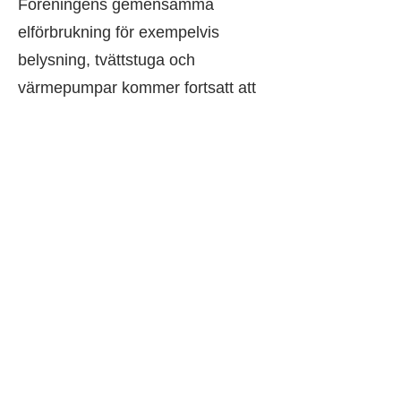
Föreningens gemensamma
elförbrukning för exempelvis
belysning, tvättstuga och
värmepumpar kommer fortsatt att
fördelas enligt andelstalen.
Införande av IMD innebär INTE att
varje lägenhetsinnehavare kan
välja elleverantör. All el kommer
fortsatt att upphandlas
gemensamt. Föreningens
samlade behov innebär en
förhandlingsfördel samtidigt som
abonnemangskostnaderna
minimeras.