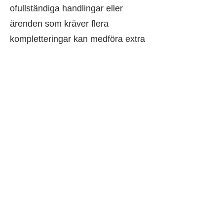
ofullständiga handlingar eller
ärenden som kräver flera
kompletteringar kan medföra extra
kostnader för dig som medlem.
Som bostadsrättshavare har du
fullt ansvar för de arbeten som
utförs i din lägenhet, inklusive
eventuella skador som kan uppstå
i den egna bostaden eller hos
grannar. En komplett ansökan
behöver lämnas in i god tid före
planerad byggstart för att undvika
förseningar.