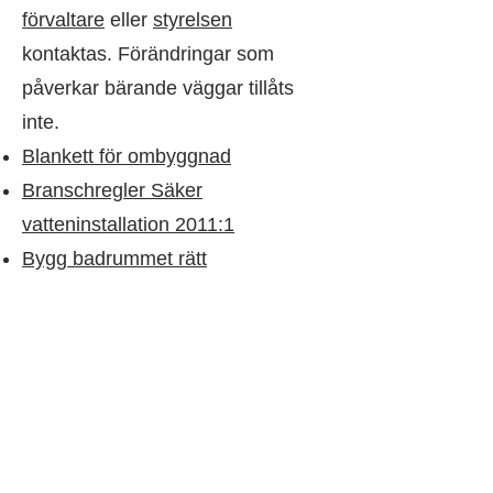
förvaltare
eller
styrelsen
kontaktas. Förändringar som
påverkar bärande väggar tillåts
inte.
Blankett för ombyggnad
Branschregler Säker
vatteninstallation 2011:1
Bygg badrummet rätt
Byggkeramikrådet - Checklista vid
renovering av badrum
Hantverkarformuläret 2014
BBV Byggkeramikrådets
branschregler för våtrum
Blankett för bygglov och anmälan