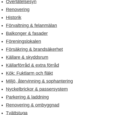
​Överlåtelsesyn
Renovering
Historik
Förvaltning & felanmälan
Balkonger & fasader
Föreningslokalen
Försäkring & brandsäkerhet
Källare & skyddsrum
Källarförråd & extra förråd
Kök: Fuktlarm och fläkt
Miljö, återvinning & sophantering
Nyckelbrickor & passersystem
Parkering & laddning
Renovering & ombyggnad
Tvättstuga