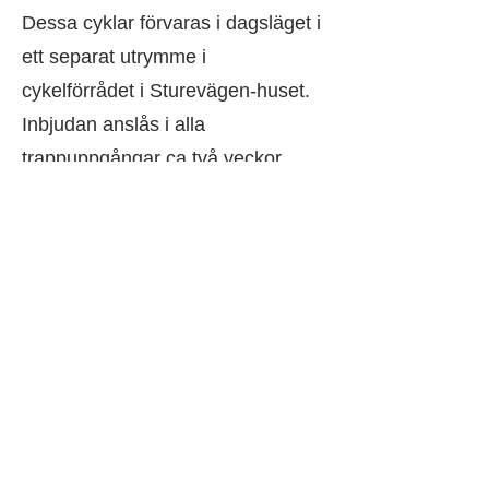
Dessa cyklar förvaras i dagsläget i
ett separat utrymme i
cykelförrådet i Sturevägen-huset.
Inbjudan anslås i alla
trappuppgångar ca två veckor
innan Trädgårdsdagen.
Både gamla och nya skador på
gräsmattan längs Torsvägen skall
åtgärdas av Nacka Kommun.
EKONOMISK FÖRVALTNING
Fastighetsägarnas omfattande
problem efter systembytet i
oktober fortsätter på flera fronter