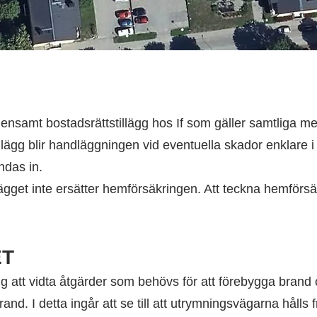
emensamt bostadsrättstillägg hos If som gäller samtliga 
lägg blir handläggningen vid eventuella skador enklare i
ndas in.
lägget inte ersätter hemförsäkringen. Att teckna hemförsä
ET
ig att vidta åtgärder som behövs för att förebygga brand o
and. I detta ingår att se till att utrymningsvägarna hålls fri