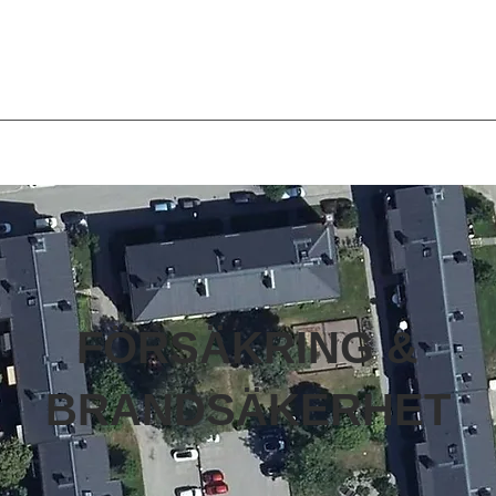
FÖRSÄKRING &
BRANDSÄKERHET