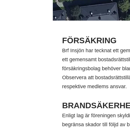
FÖRSÄKRING
Brf Insjön har tecknat ett g
ett gemensamt bostadsrättstil
försäkringsbolag behöver bla
Observera att bostadsrättstil
respektive medlems ansvar.
BRANDSÄKERH
Enligt lag är föreningen skyld
begränsa skador till följd av br